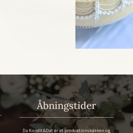
Åbningstider
Da Kondit&Dat er et produktionskøkken og