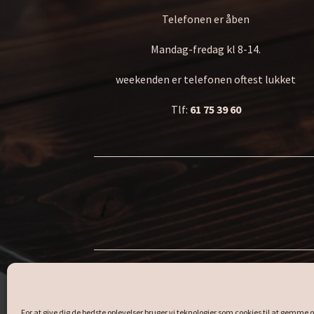
Telefonen er åben
Mandag-fredag kl 8-14.
weekenden er telefonen oftest lukket
Tlf:
61 75 39 60
Fedt, kalorie
For at give dig de bedste oplevelser bruger vi teknologier som cookies til at gemme o