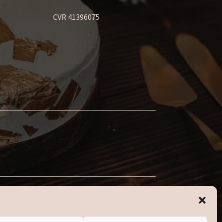
CVR 41396075
nden vi lukker