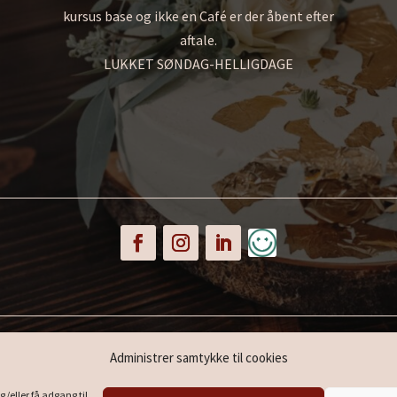
kursus base og ikke en Café er der åbent efter
aftale.
LUKKET SØNDAG-HELLIGDAGE
r og sukker skynd dig forbi i
Administrer samtykke til cookies
g/eller få adgang til