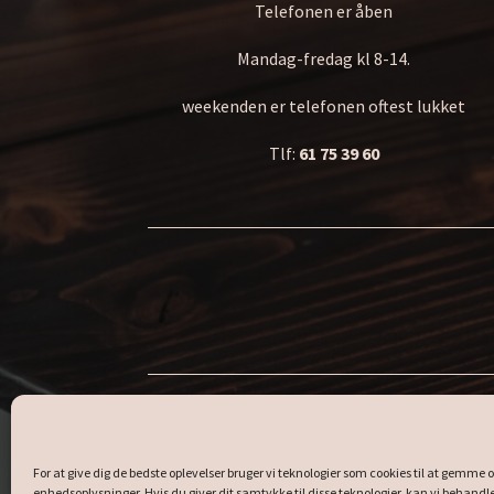
Telefonen er åben
Mandag-fredag kl 8-14.
weekenden er telefonen oftest lukket
Tlf:
61 75 39 60
Fedt, kalorie
For at give dig de bedste oplevelser bruger vi teknologier som cookies til at gemme o
enhedsoplysninger. Hvis du giver dit samtykke til disse teknologier, kan vi behandl