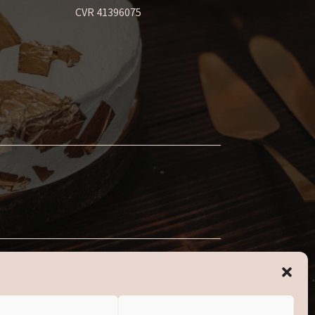
CVR 41396075
nden vi lukker