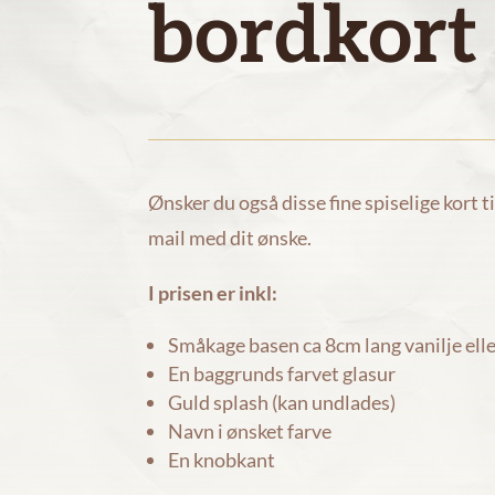
bordkort
Ønsker du også disse fine spiselige kort ti
mail med dit ønske.
I prisen er inkl:
Småkage basen ca 8cm lang vanilje ell
En baggrunds farvet glasur
Guld splash (kan undlades)
Navn i ønsket farve
En knobkant