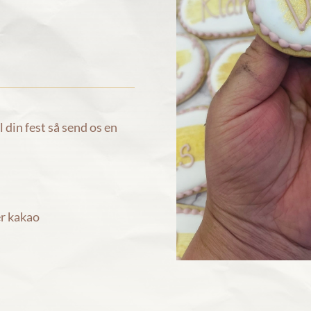
l din fest så send os en
er kakao