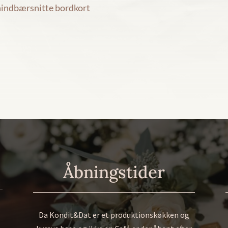
 hindbærsnitte bordkort
Åbningstider
Da Kondit&Dat er et produktionskøkken og